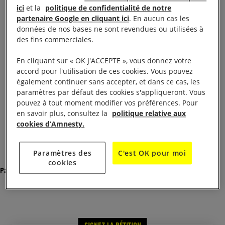
Ali al Nimr n’avait que 17 ans lorsqu’il a été
ici
et la
politique de confidentialité de notre
appréhendé le 14 février 2012, quelques mois après
partenaire Google en cliquant ici
. En aucun cas les
données de nos bases ne sont revendues ou utilisées à
avoir participé à des rassemblements contre le
des fins commerciales.
gouvernement. Bien qu’il ait été mineur au moment
de son arrestation, il a été condamné à mort à
En cliquant sur « OK J'ACCEPTE », vous donnez votre
accord pour l'utilisation de ces cookies. Vous pouvez
l’issue d’un procès inique, sur la base d’« aveux »
également continuer sans accepter, et dans ce cas, les
arrachés sous la torture selon ses dires. Il attend
paramètres par défaut des cookies s'appliqueront. Vous
désormais son exécution.
pouvez à tout moment modifier vos préférences. Pour
en savoir plus, consultez la
politique relative aux
cookies d’Amnesty.
Voir la lettre de pétition
Paramètres des
C'est OK pour moi
Votre Altesse,
cookies
Partager
Je vous exhorte à annuler la condamnation
d’Ali Mohammed Baqir al-Nimr et à veiller à
ce qu’il bénéficie d’un nouveau procès