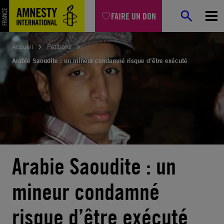
Aller
FAIRE UN DON
au
contenu
Accueil
Pétitions
Arabie Saoudite : un mineur condamné risque d’être exécuté
Arabie Saoudite : un
mineur condamné
risque d’être exécuté
© Privé