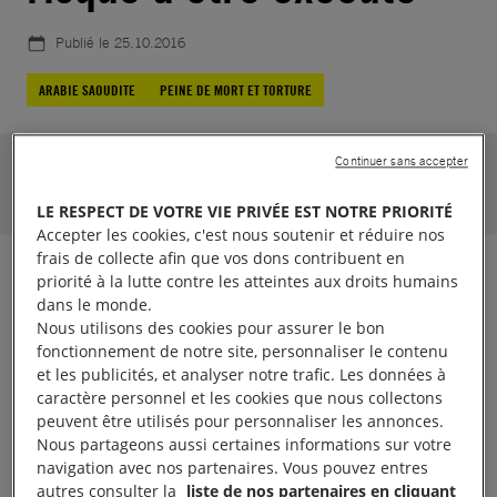
Publié le
25.10.2016
ARABIE SAOUDITE
PEINE DE MORT ET TORTURE
Jusqu'au 30.01.2017
Continuer sans accepter
40296
soutiens.
Aidez-nous à atteindre 40000
LE RESPECT DE VOTRE VIE PRIVÉE EST NOTRE PRIORITÉ
Accepter les cookies, c'est nous soutenir et réduire nos
frais de collecte afin que vos dons contribuent en
Mise à jour du 08/09/2020 :
La condamnation à
priorité à la lutte contre les atteintes aux droits humains
dans le monde.
mort d’Ali al Nimr, ainsi que celle de deux autres
Nous utilisons des cookies pour assurer le bon
jeunes militants chiites, va être réexaminée. Même
fonctionnement de notre site, personnaliser le contenu
et les publicités, et analyser notre trafic. Les données à
si elle est tardive, il s’agit d’une bonne nouvelle et
caractère personnel et les cookies que nous collectons
d’une avancée importante vers plus de justice en
peuvent être utilisés pour personnaliser les annonces.
Arabie Saoudite.
Nous partageons aussi certaines informations sur votre
navigation avec nos partenaires. Vous pouvez entres
autres consulter la
liste de nos partenaires en cliquant