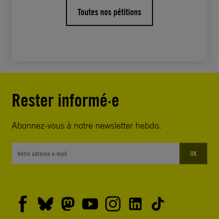
Toutes nos pétitions
en vue de l’abolition de la peine capitale en
Arabie saoudite.
Je vous prie d’agréer, Votre Majesté,
l’expression de mon profond respect.
Rester informé·e
Abonnez-vous à notre newsletter hebdo.
OK