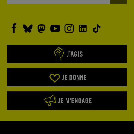
et de patrouilles pour empêcher les
occupations illégales de terres et en amenant
les responsables présumés d’incendies
illégaux, de déforestation et de saisies illégales
de terres à rendre des comptes.
J’AGIS
JE DONNE
JE M’ENGAGE