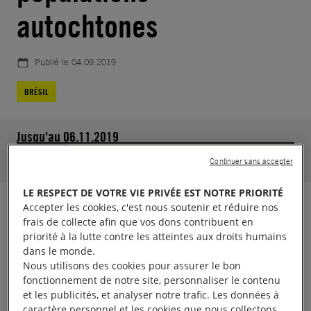
autochtones
Publié le
04.09.2019
BRÉSIL
Jusqu'au 06.11.2019
5463
soutiens.
Aidez-nous à atteindre 30000
Continuer sans accepter
LE RESPECT DE VOTRE VIE PRIVÉE EST NOTRE PRIORITÉ
Accepter les cookies, c'est nous soutenir et réduire nos
En mai 2019, nous avions prévenu que la situation
frais de collecte afin que vos dons contribuent en
deviendrait intenable pour les populations
priorité à la lutte contre les atteintes aux droits humains
autochtones et la forêt amazonienne pendant la
dans le monde.
Nous utilisons des cookies pour assurer le bon
saison sèche si le gouvernement ne changeait pas
fonctionnement de notre site, personnaliser le contenu
de politique. C’est maintenant devenu une tragique
et les publicités, et analyser notre trafic. Les données à
réalité et la forêt est en proie aux flammes.
caractère personnel et les cookies que nous collectons