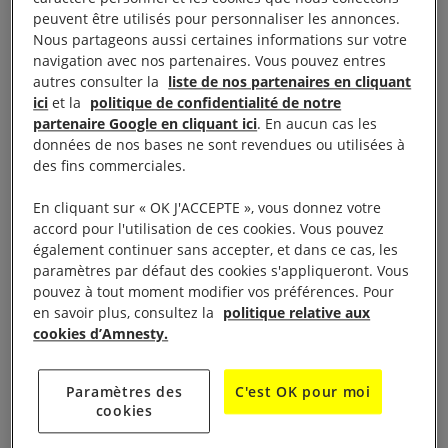
peuvent être utilisés pour personnaliser les annonces.
Nous partageons aussi certaines informations sur votre
Il s’agit d’une catastrophe environnementale et
navigation avec nos partenaires. Vous pouvez entres
d’une crise des droits humains. Nous devons agir
autres consulter la
liste de nos partenaires en cliquant
ici
et la
politique de confidentialité de notre
maintenant. Pour protéger l’Amazonie, il est
partenaire Google en cliquant ici
. En aucun cas les
essentiel de protéger les droits des populations
données de nos bases ne sont revendues ou utilisées à
autochtones.
des fins commerciales.
En cliquant sur « OK J'ACCEPTE », vous donnez votre
Les incendies doivent être éteints. Mais le
accord pour l'utilisation de ces cookies. Vous pouvez
gouvernement du président Jair Bolsonaro a
également continuer sans accepter, et dans ce cas, les
délibérément réduit les financements de certaines
paramètres par défaut des cookies s'appliqueront. Vous
pouvez à tout moment modifier vos préférences. Pour
institutions civiles, comme la Fondation nationale de
en savoir plus, consultez la
politique relative aux
l’Indien du Brésil (FUNAI) et l’Institut brésilien de
cookies d’Amnesty.
l’environnement et des ressources naturelles
renouvelables (IBAMA), deux organisations menant
Paramètres des
C'est OK pour moi
des activités de surveillance et de protection de
cookies
l’Amazonie, et a entravé leur fonctionnement.