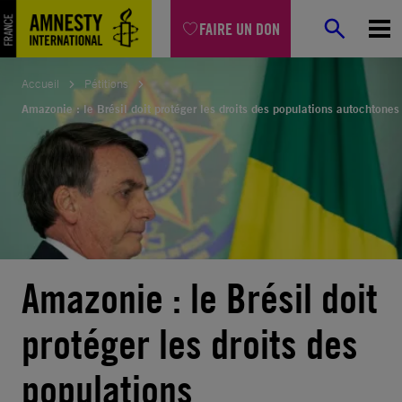
Aller
FAIRE UN DON
au
contenu
Accueil
Pétitions
Amazonie : le Brésil doit protéger les droits des populations autochtones
Amazonie : le Brésil doit
protéger les droits des
populations