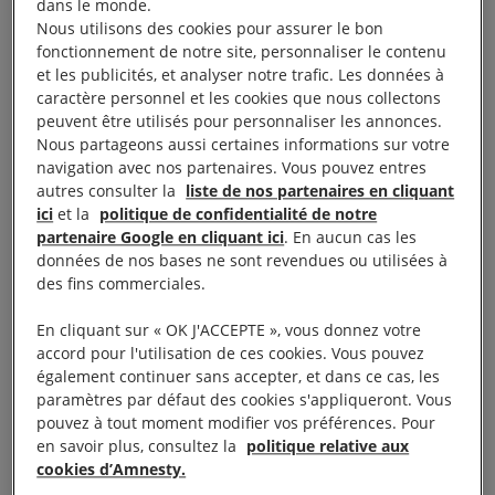
dans le monde.
blessées. À travers le pays, ces manifestations ayant
Nous utilisons des cookies pour assurer le bon
duré deux jours, ainsi que les six jours de troubles
fonctionnement de notre site, personnaliser le contenu
et les publicités, et analyser notre trafic. Les données à
ayant suivi, ont fait 76 morts et plus de
caractère personnel et les cookies que nous collectons
2 000 blessés.
peuvent être utilisés pour personnaliser les annonces.
Nous partageons aussi certaines informations sur votre
navigation avec nos partenaires. Vous pouvez entres
« La réaction violente et illégale du gouvernement
autres consulter la
liste de nos partenaires en cliquant
face à des jeunes exerçant leur droit à la liberté de
ici
et la
politique de confidentialité de notre
réunion pacifique reflète un mépris choquant et
partenaire Google en cliquant ici
. En aucun cas les
données de nos bases ne sont revendues ou utilisées à
cruel pour les droits humains. Les personnes ayant
des fins commerciales.
commandité, autorisé ou perpétré ces abus, quels
que soient leur rang ou leur poste, doivent être
En cliquant sur « OK J'ACCEPTE », vous donnez votre
accord pour l'utilisation de ces cookies. Vous pouvez
traduites en justice dans le cadre d’une procédure
également continuer sans accepter, et dans ce cas, les
juste et transparente », a déclaré Nirajan Thapaliya,
paramètres par défaut des cookies s'appliqueront. Vous
directeur d’Amnesty International Népal.
pouvez à tout moment modifier vos préférences. Pour
en savoir plus, consultez la
politique relative aux
cookies d’Amnesty.