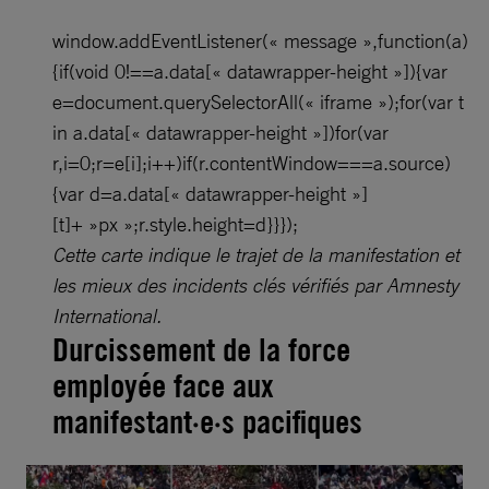
window.addEventListener(« message »,function(a)
{if(void 0!==a.data[« datawrapper-height »]){var
e=document.querySelectorAll(« iframe »);for(var t
in a.data[« datawrapper-height »])for(var
r,i=0;r=e[i];i++)if(r.contentWindow===a.source)
{var d=a.data[« datawrapper-height »]
[t]+ »px »;r.style.height=d}}});
Cette carte indique le trajet de la manifestation et
les mieux des incidents clés vérifiés par Amnesty
International.
Durcissement de la force
employée face aux
manifestant·e·s pacifiques