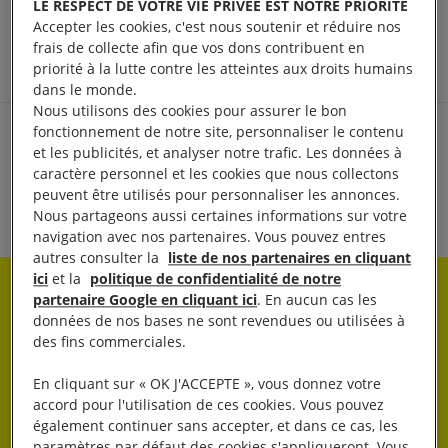
vos critères de recherche.
LE RESPECT DE VOTRE VIE PRIVÉE EST NOTRE PRIORITÉ
Accepter les cookies, c'est nous soutenir et réduire nos
frais de collecte afin que vos dons contribuent en
priorité à la lutte contre les atteintes aux droits humains
dans le monde.
Nous utilisons des cookies pour assurer le bon
PRÉCÉDENT
SUIVANT
fonctionnement de notre site, personnaliser le contenu
et les publicités, et analyser notre trafic. Les données à
caractère personnel et les cookies que nous collectons
peuvent être utilisés pour personnaliser les annonces.
Nous partageons aussi certaines informations sur votre
navigation avec nos partenaires. Vous pouvez entres
autres consulter la
liste de nos partenaires en cliquant
ici
et la
politique de confidentialité de notre
partenaire Google en cliquant ici
. En aucun cas les
Rester informé·e
données de nos bases ne sont revendues ou utilisées à
des fins commerciales.
Abonnez-vous à notre newsletter hebdo.
En cliquant sur « OK J'ACCEPTE », vous donnez votre
accord pour l'utilisation de ces cookies. Vous pouvez
OK
également continuer sans accepter, et dans ce cas, les
paramètres par défaut des cookies s'appliqueront. Vous