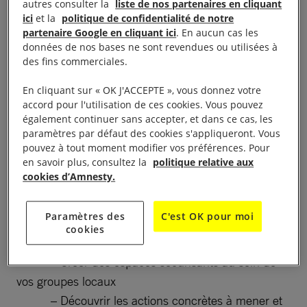
autres consulter la
liste de nos partenaires en cliquant
ici
et la
politique de confidentialité de notre
partenaire Google en cliquant ici
. En aucun cas les
données de nos bases ne sont revendues ou utilisées à
des fins commerciales.
En cliquant sur « OK J'ACCEPTE », vous donnez votre
accord pour l'utilisation de ces cookies. Vous pouvez
également continuer sans accepter, et dans ce cas, les
Participez à notre webinaire essentiel sur les
paramètres par défaut des cookies s'appliqueront. Vous
pouvez à tout moment modifier vos préférences. Pour
violences sexistes et sexuelles et devenez acteur·rice
en savoir plus, consultez la
politique relative aux
du changement !
cookies d’Amnesty.
🔍 Comprendre, prévenir et agir :
Paramètres des
C'est OK pour moi
– Identifier et reconnaître les violences
cookies
sexistes et sexuelles
– Créer des espaces sécurisants au sein de
vos groupes locaux
– Découvrir les actions concrètes à mener et