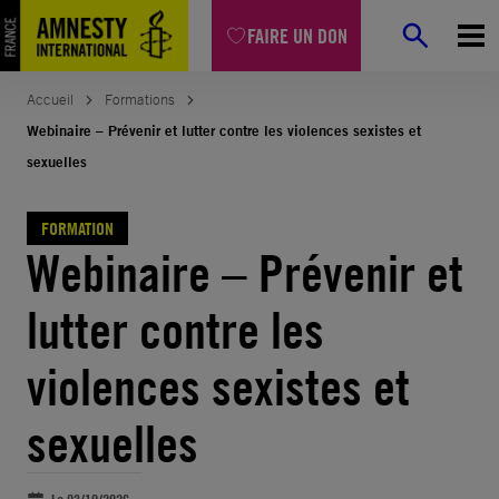
Aller
FAIRE UN DON
au
contenu
Accueil
Formations
Webinaire – Prévenir et lutter contre les violences sexistes et
sexuelles
FORMATION
Webinaire – Prévenir et
lutter contre les
violences sexistes et
sexuelles