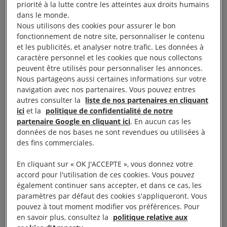
priorité à la lutte contre les atteintes aux droits humains
dans le monde.
Nous utilisons des cookies pour assurer le bon
fonctionnement de notre site, personnaliser le contenu
et les publicités, et analyser notre trafic. Les données à
caractère personnel et les cookies que nous collectons
Objectifs
peuvent être utilisés pour personnaliser les annonces.
Nous partageons aussi certaines informations sur votre
navigation avec nos partenaires. Vous pouvez entres
Comprendre les différences entre la surveillance
autres consulter la
liste de nos partenaires en cliquant
ici
et la
politique de confidentialité de notre
ciblée et la surveillance de masse, et comment
partenaire Google en cliquant ici
. En aucun cas les
elles sont utilisées par les États ;
données de nos bases ne sont revendues ou utilisées à
Évaluer l’impact de la surveillance numérique sur
des fins commerciales.
les droits humains ;
En cliquant sur « OK J'ACCEPTE », vous donnez votre
Explorer les cadres juridiques et politiques
accord pour l'utilisation de ces cookies. Vous pouvez
régissant la surveillance numérique : comment les
également continuer sans accepter, et dans ce cas, les
paramètres par défaut des cookies s'appliqueront. Vous
droits sont protégés par le droit international ainsi
pouvez à tout moment modifier vos préférences. Pour
que les responsabilités, les rôles et les limites des
en savoir plus, consultez la
politique relative aux
États et des acteurs privés, évaluer leur efficacité