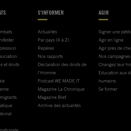
ATS
S'INFORMER
AGIR
ombats
Actualités
Signer une pétit
nifester
Par pays (A à Z)
Agir en ligne
xpression
Repères
Agir près de che
sociation
Nos rapports
Nos campagnes
s et droits
Déclaration des droits de
Changez leur his
l'Homme
Education aux dr
ale
Podcast WE MADE IT
humains
genre
Magazine La Chronique
Se former
 migrants
Magazine Bref
matique
Archive des actualités
ational
e
rnationale