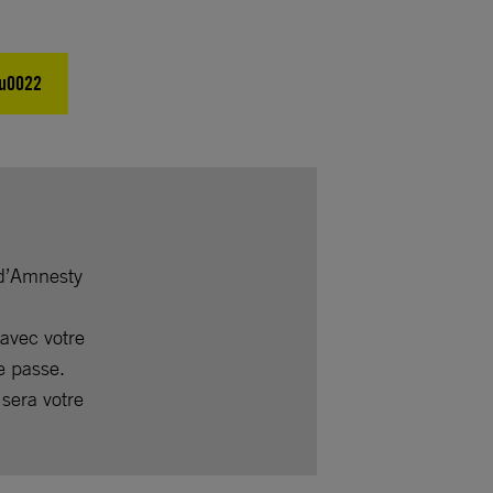
su0022
 d’Amnesty
avec votre
e passe.
 sera votre