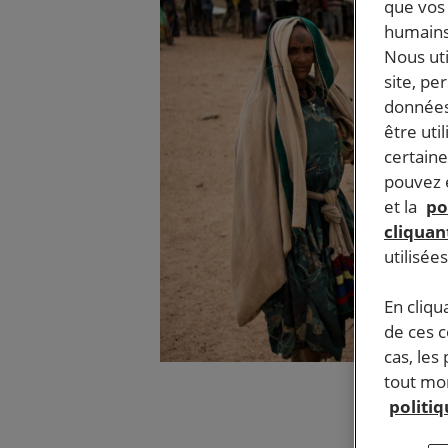
que vos 
humains
Nous ut
site, pe
données
être uti
certaine
pouvez e
et la
po
cliquant
utilisée
En cliqu
de ces 
cas, les
tout mom
politi