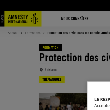
Aller
au
contenu
NOUS CONNAÎTRE
Accueil
Formations
Protection des civils dans les conflits armés
FORMATION
Protection des ci
À distance
THÉMATIQUES
LE RES
Accepter