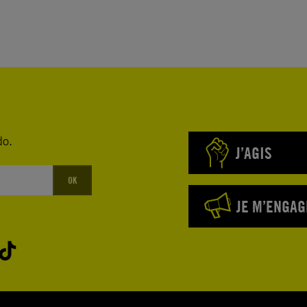
do.
J’AGIS
OK
JE M’ENGAG