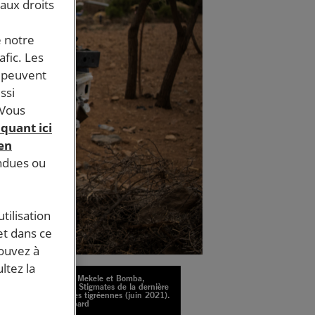
 aux droits
e notre
afic. Les
s peuvent
ssi
 Vous
iquant ici
 en
endues ou
tilisation
et dans ce
pouvez à
ltez la
Sur la route entre Mekele et Bomba,
district de Gidget. Stigmates de la dernière
offensive des forces tigréennes (juin 2021).
Crédit : Olivier Jobard