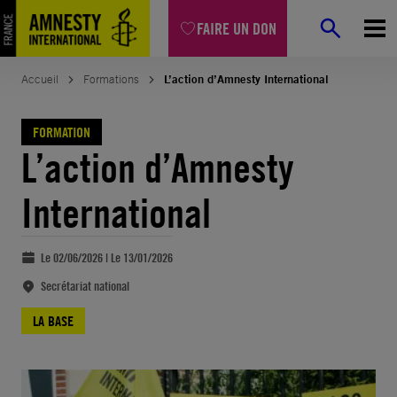
Aller
FAIRE UN DON
au
contenu
Accueil
Formations
L’action d’Amnesty International
FORMATION
L’action d’Amnesty
International
Le 02/06/2026 | Le 13/01/2026
Secrétariat national
LA BASE