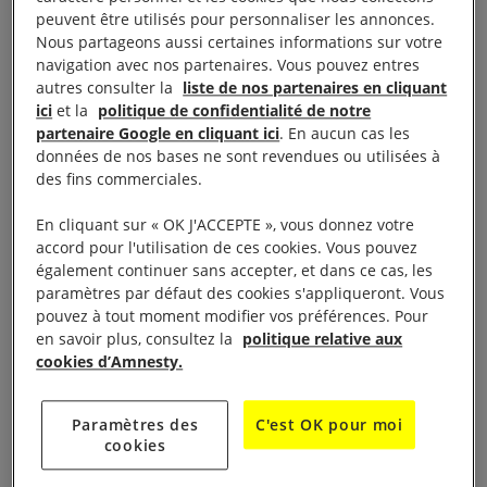
peuvent être utilisés pour personnaliser les annonces.
Nous partageons aussi certaines informations sur votre
navigation avec nos partenaires. Vous pouvez entres
Objectif
autres consulter la
liste de nos partenaires en cliquant
ici
et la
politique de confidentialité de notre
partenaire Google en cliquant ici
. En aucun cas les
données de nos bases ne sont revendues ou utilisées à
Cette formation a pour objectif de présenter les
des fins commerciales.
différentes formes et techniques d’action d’Amnesty
International.
En cliquant sur « OK J'ACCEPTE », vous donnez votre
accord pour l'utilisation de ces cookies. Vous pouvez
également continuer sans accepter, et dans ce cas, les
paramètres par défaut des cookies s'appliqueront. Vous
pouvez à tout moment modifier vos préférences. Pour
Programme
en savoir plus, consultez la
politique relative aux
cookies d’Amnesty.
Quels sont les objectifs de notre action ? Quels
Paramètres des
C'est OK pour moi
impacts cherchons-nous à avoir ?
cookies
Qui voulons-nous toucher par notre action ?