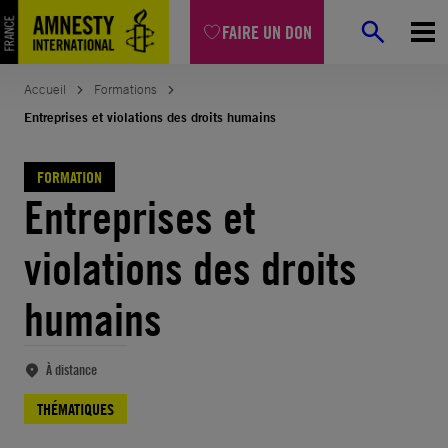
Aller
FAIRE UN DON
au
contenu
Accueil
Formations
Entreprises et violations des droits humains
FORMATION
Entreprises et
violations des droits
humains
À distance
THÉMATIQUES