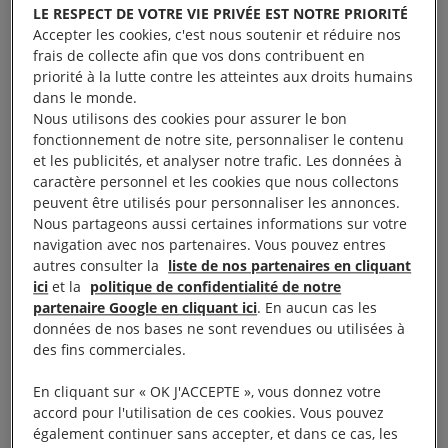
LE RESPECT DE VOTRE VIE PRIVÉE EST NOTRE PRIORITÉ
Accepter les cookies, c'est nous soutenir et réduire nos
frais de collecte afin que vos dons contribuent en
priorité à la lutte contre les atteintes aux droits humains
dans le monde.
Nous utilisons des cookies pour assurer le bon
Objectif
fonctionnement de notre site, personnaliser le contenu
et les publicités, et analyser notre trafic. Les données à
caractère personnel et les cookies que nous collectons
Les objectifs de ce module de formation sont de :
peuvent être utilisés pour personnaliser les annonces.
Nous partageons aussi certaines informations sur votre
dresser l’état des lieux des atteintes aux droits
navigation avec nos partenaires. Vous pouvez entres
autres consulter la
liste de nos partenaires en cliquant
humains commises par les entreprises ;
ici
et la
politique de confidentialité de notre
mieux comprendre la responsabilité des
partenaire Google en cliquant ici
. En aucun cas les
entreprises en matière de violations des droits
données de nos bases ne sont revendues ou utilisées à
des fins commerciales.
humains au regard des textes juridiques ;
découvrir le combat qu’Amnesty International
En cliquant sur « OK J'ACCEPTE », vous donnez votre
mène au quotidien pour les dénoncer ;
accord pour l'utilisation de ces cookies. Vous pouvez
également continuer sans accepter, et dans ce cas, les
vous permettre de vous investir en maîtrisant des