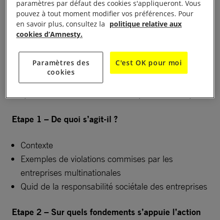
paramètres par défaut des cookies s'appliqueront. Vous
argumentaires efficaces.
pouvez à tout moment modifier vos préférences. Pour
en savoir plus, consultez la
politique relative aux
cookies d’Amnesty.
Programme
Paramètres des
C'est OK pour moi
cookies
Ce parcours de formation est composé de 5 étapes.
Etape 1 – De quoi s’agit-il ?
Contexte
Exemples de violations commises par les
entreprises multinationales
Quid de la responsabilité sociétale des entreprises
Etape 2 – Sur quels fondements s’appuie l’action