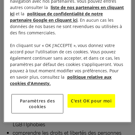
navigation avec nos partenaires. Vous pouvez entres
autres consulter la
liste de nos partenaires en cliquant
Vous le voyez comme nous : les mouvements anti-
ici
et la
politique de confidentialité de notre
genre émergent partout en Europe, les agressions
partenaire Google en cliquant ici
. En aucun cas les
de personnes LGBTI+ ne cessent pas, les propos
données de nos bases ne sont revendues ou utilisées à
des fins commerciales.
masculinistes et LGBTIphobes se propagent sur la
toile… Ces discours et discriminations menacent
En cliquant sur « OK J'ACCEPTE », vous donnez votre
l’ensemble des droits humains des personnes
accord pour l'utilisation de ces cookies. Vous pouvez
également continuer sans accepter, et dans ce cas, les
LGBTI+, voire leur vie. Il est nécessaire d’agir !
paramètres par défaut des cookies s'appliqueront. Vous
Mieux comprendre ce qu’il se passe, c’est mieux se
pouvez à tout moment modifier vos préférences. Pour
préparer à répondre à ces attaques.
en savoir plus, consultez la
politique relative aux
cookies d’Amnesty.
Le
livret « Agir face aux discours LGBTIphobes »
vous permettra de :
Paramètres des
C'est OK pour moi
cookies
appréhender les racines historiques des
LGBTIphobies
comprendre les droits et libertés des personnes