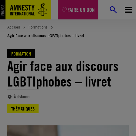
Aller
FAIRE UN DON
au
contenu
Accueil
Formations
Agir face aux discours LGBTIphobes – livret
FORMATION
Agir face aux discours
LGBTIphobes – livret
À distance
THÉMATIQUES