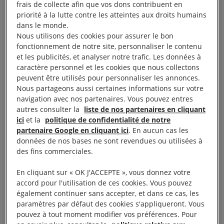
frais de collecte afin que vos dons contribuent en
priorité à la lutte contre les atteintes aux droits humains
Objectifs
dans le monde.
Nous utilisons des cookies pour assurer le bon
fonctionnement de notre site, personnaliser le contenu
et les publicités, et analyser notre trafic. Les données à
Les objectifs de ce module de formation sont de
caractère personnel et les cookies que nous collectons
vous proposer des clés de compréhension, des
peuvent être utilisés pour personnaliser les annonces.
conseils et des outils concrets pour vous aider à
Nous partageons aussi certaines informations sur votre
navigation avec nos partenaires. Vous pouvez entres
vous positionner et à réagir face aux discours
autres consulter la
liste de nos partenaires en cliquant
toxiques auxquels vous pouvez être confrontés en
ici
et la
politique de confidentialité de notre
ligne.
partenaire Google en cliquant ici
. En aucun cas les
données de nos bases ne sont revendues ou utilisées à
des fins commerciales.
En cliquant sur « OK J'ACCEPTE », vous donnez votre
Programme
accord pour l'utilisation de ces cookies. Vous pouvez
également continuer sans accepter, et dans ce cas, les
paramètres par défaut des cookies s'appliqueront. Vous
Les objectifs de ce module de formation sont de
pouvez à tout moment modifier vos préférences. Pour