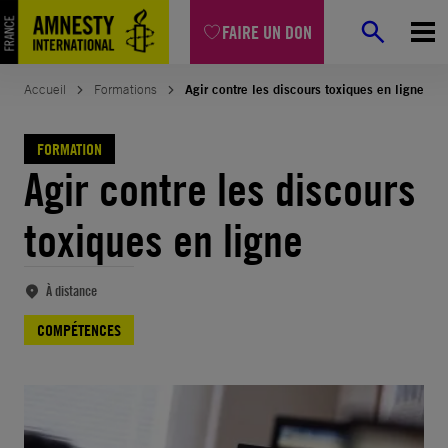
Aller
FAIRE UN DON
au
contenu
Accueil
Formations
Agir contre les discours toxiques en ligne
FORMATION
Agir contre les discours
toxiques en ligne
À distance
COMPÉTENCES