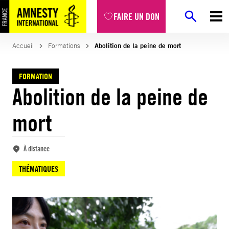
Aller
FAIRE UN DON
au
contenu
Accueil
Formations
Abolition de la peine de mort
FORMATION
Abolition de la peine de
mort
À distance
THÉMATIQUES