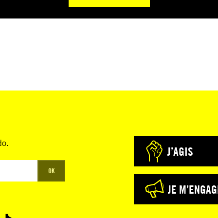
do.
J’AGIS
OK
JE M’ENGAG