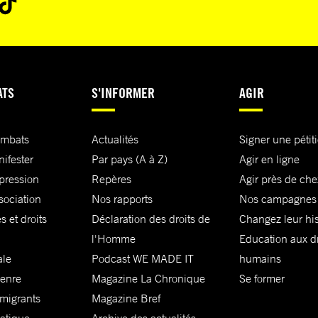
ATS
S'INFORMER
AGIR
ombats
Actualités
Signer une pétit
nifester
Par pays (A à Z)
Agir en ligne
xpression
Repères
Agir près de che
sociation
Nos rapports
Nos campagnes
s et droits
Déclaration des droits de
Changez leur his
l'Homme
Education aux dr
ale
Podcast WE MADE IT
humains
genre
Magazine La Chronique
Se former
 migrants
Magazine Bref