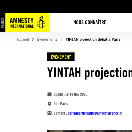
NOUS CONNAÎTRE
Accueil
Évènements
YINTAH projection débat à Paris
ÉVÈNEMENT
YINTAH projection
Quand :
Le 19 Nov 2025
Où :
Paris
Contact :
parisquartierlatin@amnestyfrance.fr