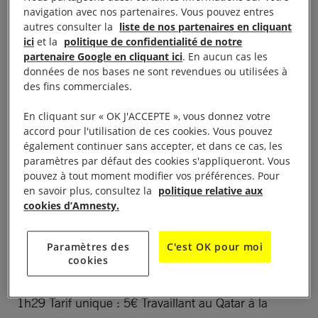
Rennes 7ème édition l’esclavage moderne
navigation avec nos partenaires. Vous pouvez entres
autres consulter la
liste de nos partenaires en cliquant
Projection de film à 20h au Ciné T-N-B, 1 rue St
ici
et la
politique de confidentialité de notre
Hélier, 35000 Rennes Dans le cadre du Festival
partenaire Google en cliquant ici
. En aucun cas les
Caméras Rebelles.
données de nos bases ne sont revendues ou utilisées à
des fins commerciales.
Programme complet sur
https://www.cameras-
En cliquant sur « OK J'ACCEPTE », vous donnez votre
rebelles
accord pour l'utilisation de ces cookies. Vous pouvez
également continuer sans accepter, et dans ce cas, les
paramètres par défaut des cookies s'appliqueront. Vous
Le Festival vise à sensibiliser à l’actualité des droits
pouvez à tout moment modifier vos préférences. Pour
humains à travers le cinéma. Cette 7ème édition a
en savoir plus, consultez la
politique relative aux
pour thème l’esclavage moderne, sous ses multiples
cookies d’Amnesty.
formes : travail forcé pour dette, esclavage sexuel,
mendicité forcée, exploitation ouvrière ou
Paramètres des
C'est OK pour moi
cookies
domestique… « The workers cup » Film
documentaire britannique de Adam Sobel (2017) /
1h29 Tarif unique : 5€ Travaillant au Qatar à la