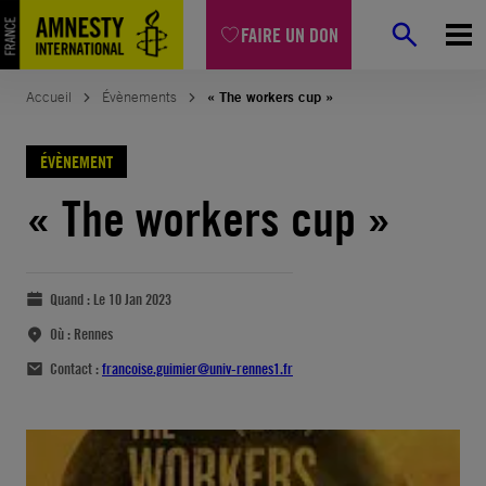
FAIRE UN DON
Accueil
Évènements
« The workers cup »
ÉVÈNEMENT
« The workers cup »
Quand :
Le 10 Jan 2023
Où :
Rennes
Contact :
francoise.guimier@univ-rennes1.fr