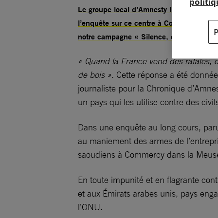
politi
Le groupe local d’Amnesty International 
l’enquête sur ce centre à Commercy prêt à
notre campagne « Silence, on arme ! ».
« Quand la France vend des rafales, en
de bois »
. Cette réponse a été donnée
journaliste pour la Chronique d’Amnest
un pays qui les utilise contre des civil
Dans une enquête au long cours, paru 
au maniement des armes de l’entrepris
saoudiens à Commercy dans la Meuse, 
En toute impunité et en flagrante con
et aux Émirats arabes unis, pays enga
l’ONU.