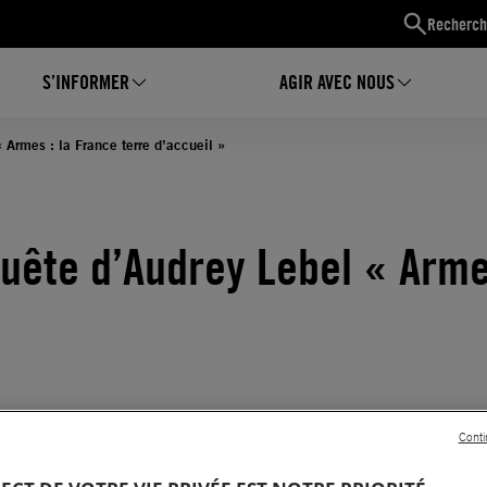
Recherch
S’INFORMER
AGIR AVEC NOUS
 Armes : la France terre d’accueil »
uête d’Audrey Lebel « Arme
Conti