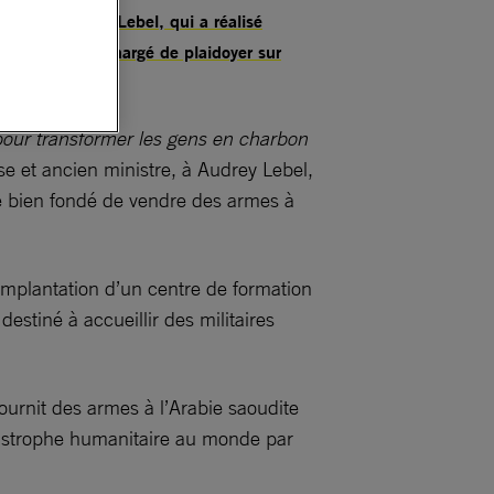
liste, Audrey Lebel, qui a réalisé
meric Elluin, chargé de plaidoyer sur
t pour transformer les gens en charbon
e et ancien ministre, à Audrey Lebel,
 le bien fondé de vendre des armes à
implantation d’un centre de formation
stiné à accueillir des militaires
ournit des armes à l’Arabie saoudite
atastrophe humanitaire au monde par