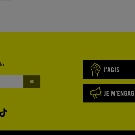
do.
J’AGIS
OK
JE M’ENGAG