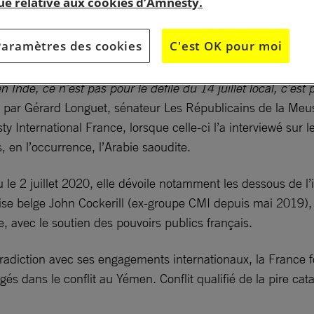
que relative aux cookies d’Amnesty.
Bar le Duc-Commercy organise un webinar en présence de la journa
 former des militaires saoudiens. Il sera également animé par Ay
Paramètres des cookies
C'est OK pour moi
 Inde, ce n’est pas pour le défilé du 14 juillet local, c’es
 par Gérard Longuet, sénateur Les Républicains de la Meus
y International France, lorsque celle-ci l’a interviewé sur
s, en l’occurrence, l’Arabie saoudite.
le 2 juillet 2020, elle dévoile notamment les dessous de l’
e belge John Cockerill (ex-groupe CMI depuis mai 2019), de
avec le soutien des pouvoirs publics français.
tradiction avec ses engagements internationaux, la France f
gés dans le conflit au Yémen. Conflit qualifié de la pire c