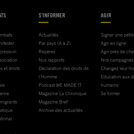
ATS
S'INFORMER
AGIR
ombats
Actualités
Signer une pétit
nifester
Par pays (A à Z)
Agir en ligne
xpression
Repères
Agir près de che
sociation
Nos rapports
Nos campagnes
s et droits
Déclaration des droits de
Changez leur his
l'Homme
Education aux dr
ale
Podcast WE MADE IT
humains
genre
Magazine La Chronique
Se former
 migrants
Magazine Bref
matique
Archive des actualités
ational
e