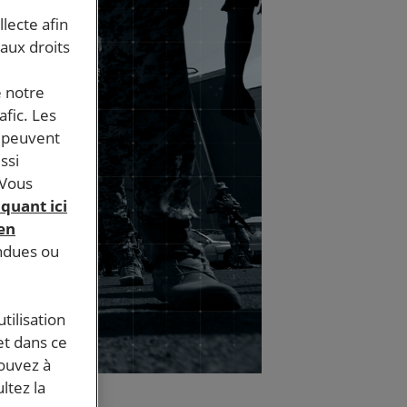
llecte afin
 aux droits
e notre
afic. Les
s peuvent
ssi
 Vous
iquant ici
 en
endues ou
tilisation
et dans ce
pouvez à
ltez la