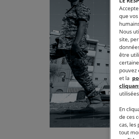
LE RES
Accepter
que vos 
humains
Nous ut
site, pe
données
être uti
certaine
pouvez e
et la
po
cliquant
utilisée
En cliqu
de ces 
cas, les
tout mom