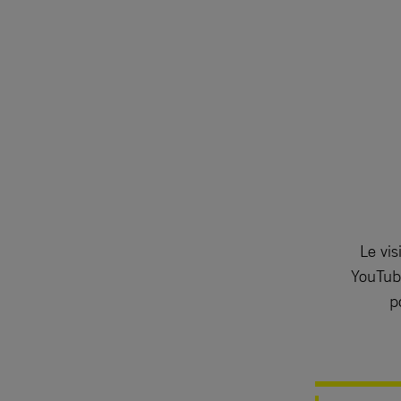
Le vis
YouTube
p