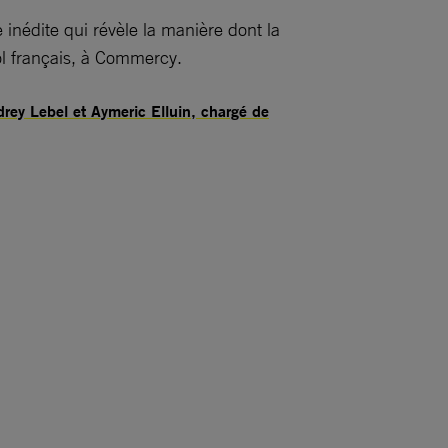
inédite qui révèle la manière dont la
ol français, à Commercy.
rey Lebel et Aymeric Elluin, chargé de