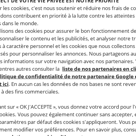
PECT DE VOTRE VIE PRIVÉE EST NOTRE PRIORITÉ
 les cookies, c'est nous soutenir et réduire nos frais de co
dons contribuent en priorité à la lutte contre les atteintes
 dans le monde.
ilisons des cookies pour assurer le bon fonctionnement d
rsonnaliser le contenu et les publicités, et analyser notre tr
 à caractère personnel et les cookies que nous collecton
lisés pour personnaliser les annonces. Nous partageons au
s informations sur votre navigation avec nos partenaires.
ntres autres consulter la
liste de nos partenaires en cl
litique de confidentialité de notre partenaire Google
 ici
. En aucun cas les données de nos bases ne sont rev
s à des fins commerciales.
ant sur « OK J'ACCEPTE », vous donnez votre accord pour l'u
cookies. Vous pouvez également continuer sans accepter, 
 paramètres par défaut des cookies s'appliqueront. Vous 
ent modifier vos préférences. Pour en savoir plus, consu