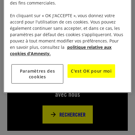
des fins commerciales.
Rassemblement à 18h20 – Prise de paroles du
En cliquant sur « OK J'ACCEPTE », vous donnez votre
Maire de Thionville et d’un représentant du groupe
accord pour l'utilisation de ces cookies. Vous pouvez
Amnesty de Thionville – Signature de pétitions
également continuer sans accepter, et dans ce cas, les
paramètres par défaut des cookies s'appliqueront. Vous
pouvez à tout moment modifier vos préférences. Pour
en savoir plus, consultez la
politique relative aux
cookies d’Amnesty.
Près de chez vous
Paramètres des
C'est OK pour moi
cookies
Trouvez d’autres événements pour agir
avec nous
RECHERCHER