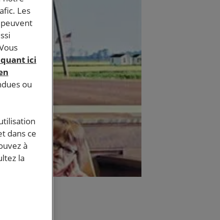
afic. Les
s peuvent
ssi
 Vous
iquant ici
 en
endues ou
tilisation
et dans ce
pouvez à
ltez la