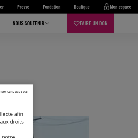
er
Presse
Fondation
Boutique
Mon espace
NOUS SOUTENIR
FAIRE UN DON
nuer sans accepter
llecte afin
 aux droits
e notre