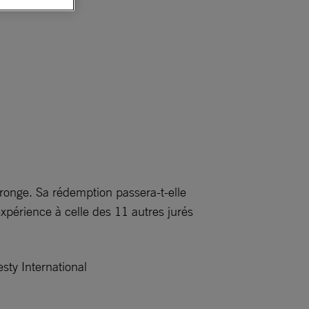
a ronge. Sa rédemption passera-t-elle
expérience à celle des 11 autres jurés
sty International