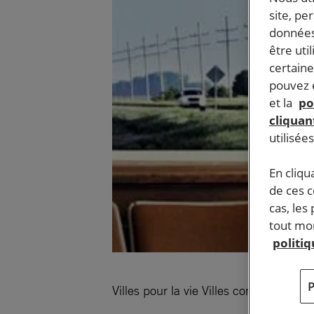
site, pe
données
être uti
certaine
pouvez e
et la
po
cliquant
utilisée
En cliqu
de ces 
cas, les
tout mom
politi
Villes pour la vie Villes contre la pein