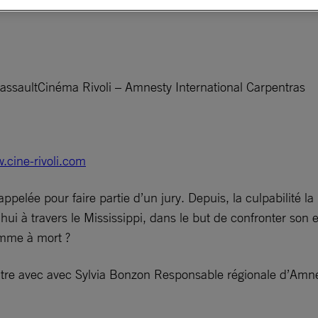
assaultCinéma Rivoli – Amnesty International Carpentras
.cine-rivoli.com
appelée pour faire partie d’un jury. Depuis, la culpabilité l
ui à travers le Mississippi, dans le but de confronter son 
omme à mort ?
ntre avec avec Sylvia Bonzon Responsable régionale d’Amne