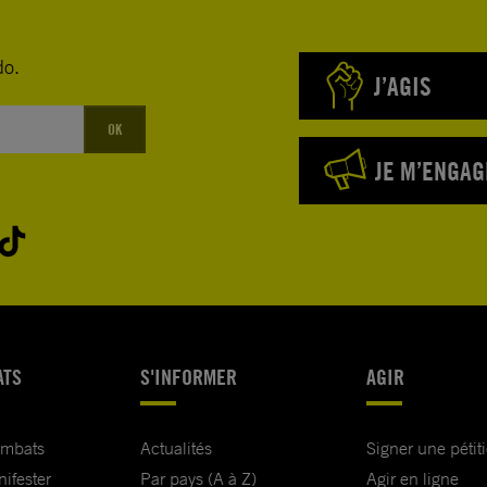
do.
J’AGIS
OK
JE M’ENGAG
ATS
S'INFORMER
AGIR
ombats
Actualités
Signer une pétit
nifester
Par pays (A à Z)
Agir en ligne