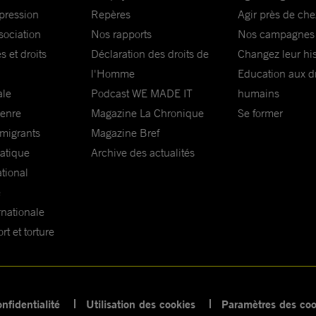
xpression
Repères
Agir près de che
sociation
Nos rapports
Nos campagnes
s et droits
Déclaration des droits de
Changez leur his
l'Homme
Education aux dr
ale
Podcast WE MADE IT
humains
genre
Magazine La Chronique
Se former
 migrants
Magazine Bref
matique
Archive des actualités
ational
e
rnationale
t et torture
nfidentialité
Utilisation des cookies
Paramètres des coo