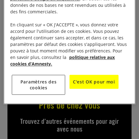
données de nos bases ne sont revendues ou utilisées à
des fins commerciales.
En cliquant sur « OK J'ACCEPTE », vous donnez votre
Organisé par les principales associations françaises
accord pour l'utilisation de ces cookies. Vous pouvez
abolitionnistes, un village de l’abolition composé de
également continuer sans accepter, et dans ce cas, les
stands d’information sur la peine de mort sera
paramètres par défaut des cookies s'appliqueront. Vous
pouvez à tout moment modifier vos préférences. Pour
installé place de la République , el 9 octobre de 10h
en savoir plus, consultez la
politique relative aux
à 19h.
cookies d’Amnesty.
Paramètres des
C'est OK pour moi
cookies
Près de chez vous
Trouvez d’autres événements pour agir
avec nous