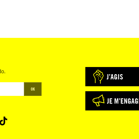
do.
J’AGIS
OK
JE M’ENGAG