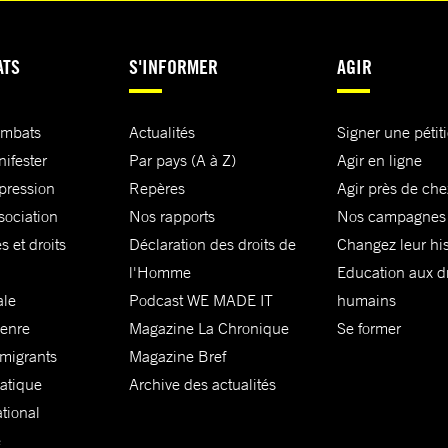
ATS
S'INFORMER
AGIR
ombats
Actualités
Signer une pétit
nifester
Par pays (A à Z)
Agir en ligne
xpression
Repères
Agir près de che
sociation
Nos rapports
Nos campagnes
s et droits
Déclaration des droits de
Changez leur his
l'Homme
Education aux dr
ale
Podcast WE MADE IT
humains
genre
Magazine La Chronique
Se former
 migrants
Magazine Bref
matique
Archive des actualités
ational
e