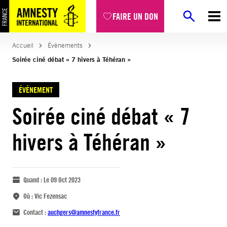
FAIRE UN DON
Accueil
Évènements
Soirée ciné débat « 7 hivers à Téhéran »
ÉVÈNEMENT
Soirée ciné débat « 7
hivers à Téhéran »
Quand :
Le 09 Oct 2023
Où :
Vic Fezensac
Contact :
auchgers@amnestyfrance.fr