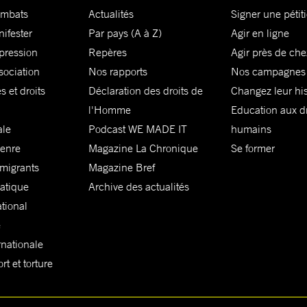
ombats
Actualités
Signer une pétit
nifester
Par pays (A à Z)
Agir en ligne
xpression
Repères
Agir près de che
sociation
Nos rapports
Nos campagnes
s et droits
Déclaration des droits de
Changez leur his
l'Homme
Education aux dr
ale
Podcast WE MADE IT
humains
genre
Magazine La Chronique
Se former
 migrants
Magazine Bref
matique
Archive des actualités
ational
e
rnationale
t et torture