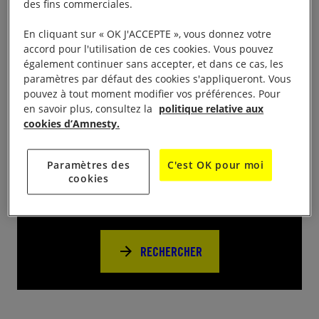
des fins commerciales.
heures, Place Wilson, 47000 Agen
En cliquant sur « OK J'ACCEPTE », vous donnez votre
Venez faire *le plein de lectures avant l’été
accord pour l'utilisation de ces cookies. Vous pouvez
également continuer sans accepter, et dans ce cas, les
paramètres par défaut des cookies s'appliqueront. Vous
pouvez à tout moment modifier vos préférences. Pour
en savoir plus, consultez la
politique relative aux
cookies d’Amnesty.
Près de chez vous
Paramètres des
C'est OK pour moi
cookies
Trouvez d’autres événements pour agir
avec nous
RECHERCHER