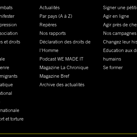
ombats
Actualités
Signer une pétit
nifester
Par pays (A à Z)
Agir en ligne
xpression
Repères
Agir près de che
sociation
Nos rapports
Nos campagnes
s et droits
Déclaration des droits de
Changez leur his
l'Homme
Education aux dr
ale
Podcast WE MADE IT
humains
genre
Magazine La Chronique
Se former
 migrants
Magazine Bref
matique
Archive des actualités
ational
e
rnationale
t et torture