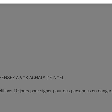
ENSEZ A VOS ACHATS DE NOEL
pétitions 10 jours pour signer pour des personnes en danger