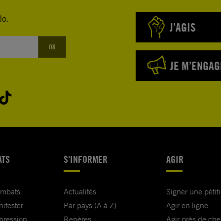
do.
J’AGIS
OK
JE M’ENGAG
ATS
S'INFORMER
AGIR
ombats
Actualités
Signer une pétit
nifester
Par pays (A à Z)
Agir en ligne
xpression
Repères
Agir près de che