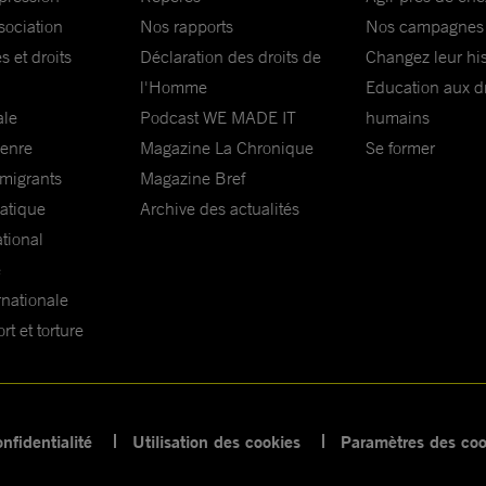
sociation
Nos rapports
Nos campagnes
s et droits
Déclaration des droits de
Changez leur his
l'Homme
Education aux dr
ale
Podcast WE MADE IT
humains
genre
Magazine La Chronique
Se former
 migrants
Magazine Bref
matique
Archive des actualités
ational
e
rnationale
t et torture
nfidentialité
Utilisation des cookies
Paramètres des coo