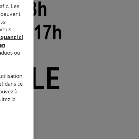
afic. Les
s peuvent
ssi
 Vous
iquant ici
 en
endues ou
tilisation
et dans ce
pouvez à
ltez la