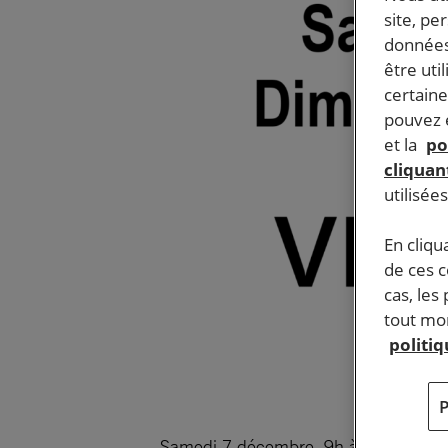
site, pe
données
être uti
certaine
pouvez e
et la
po
cliquant
utilisée
En cliqu
de ces 
cas, les
tout mom
politi
Samedi 7 décembre, 9h à 18h