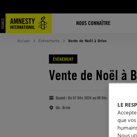
NOUS CONNAÎTRE
Accueil
Évènements
Vente de Noël à Brive
ÉVÈNEMENT
Vente de Noël à B
Quand :
Du 07 Déc 2024 au 08 Déc 2024
LE RES
Où :
Brive
Accepter
que vos 
humains
Nous ut