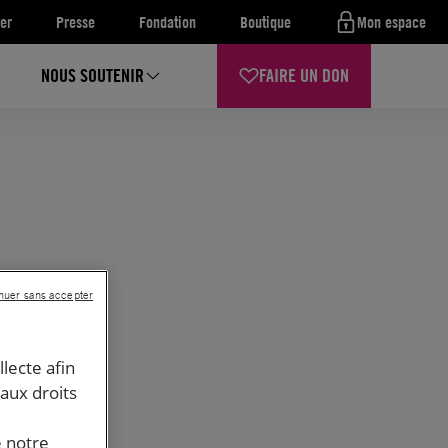
er
Presse
Fondation
Boutique
Mon espace
NOUS SOUTENIR
FAIRE UN DON
nuer sans accepter
llecte afin
 aux droits
e notre