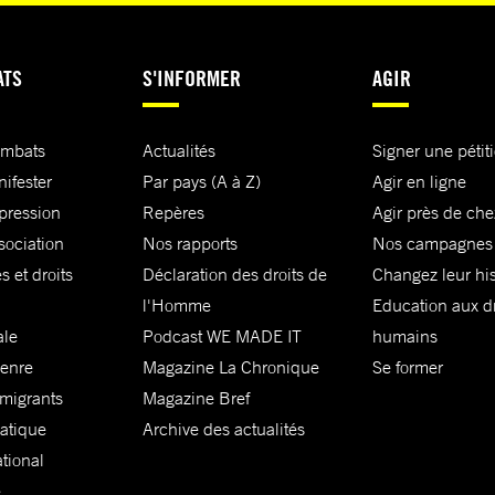
ATS
S'INFORMER
AGIR
ombats
Actualités
Signer une pétit
nifester
Par pays (A à Z)
Agir en ligne
xpression
Repères
Agir près de che
sociation
Nos rapports
Nos campagnes
s et droits
Déclaration des droits de
Changez leur his
l'Homme
Education aux dr
ale
Podcast WE MADE IT
humains
genre
Magazine La Chronique
Se former
 migrants
Magazine Bref
matique
Archive des actualités
ational
e