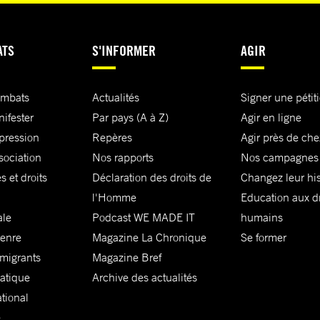
ATS
S'INFORMER
AGIR
ombats
Actualités
Signer une pétit
nifester
Par pays (A à Z)
Agir en ligne
xpression
Repères
Agir près de che
sociation
Nos rapports
Nos campagnes
s et droits
Déclaration des droits de
Changez leur his
l'Homme
Education aux dr
ale
Podcast WE MADE IT
humains
genre
Magazine La Chronique
Se former
 migrants
Magazine Bref
matique
Archive des actualités
ational
e