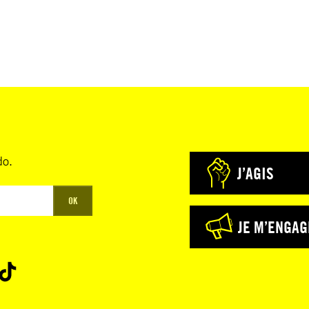
do.
J’AGIS
OK
JE M’ENGAG