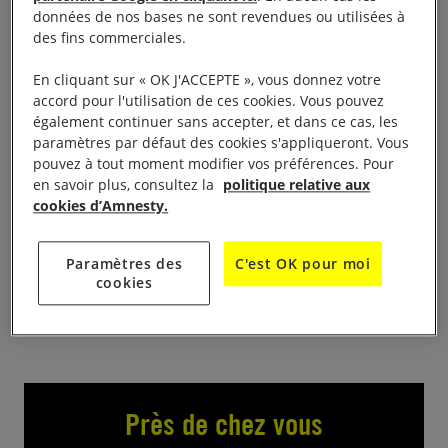
données de nos bases ne sont revendues ou utilisées à
Vente de livres d’occasion au profit d’Amnesty
des fins commerciales.
International
En cliquant sur « OK J'ACCEPTE », vous donnez votre
accord pour l'utilisation de ces cookies. Vous pouvez
de 9H00-18H00 ; 9H00-17H00, Salle Théophile Plé
également continuer sans accepter, et dans ce cas, les
paramètres par défaut des cookies s'appliqueront. Vous
pouvez à tout moment modifier vos préférences. Pour
Livres d’occasion majoritairement vendus de 0,5
en savoir plus, consultez la
politique relative aux
(poche) à 2 € (grand format). Vente de calendriers
cookies d’Amnesty.
et signature de pétitions dans le cadre de la
campagne « Changez leur histoire : quand votre
Paramètres des
C'est OK pour moi
signature change des vies ».
cookies
Près de chez vous