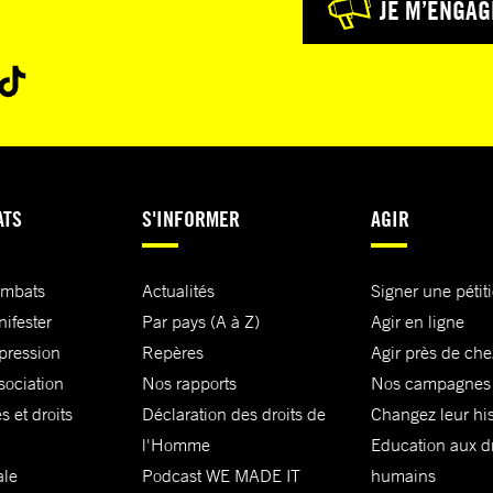
JE M’ENGAG
ATS
S'INFORMER
AGIR
ombats
Actualités
Signer une pétit
nifester
Par pays (A à Z)
Agir en ligne
xpression
Repères
Agir près de che
sociation
Nos rapports
Nos campagnes
s et droits
Déclaration des droits de
Changez leur his
l'Homme
Education aux dr
ale
Podcast WE MADE IT
humains