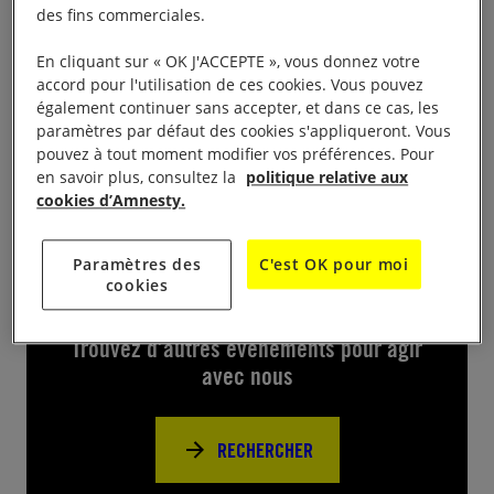
des fins commerciales.
Le groupe local organise une foire aux livres pour
En cliquant sur « OK J'ACCEPTE », vous donnez votre
pouvoir financer ses actions militantes en faveur des
accord pour l'utilisation de ces cookies. Vous pouvez
droits humains dans le hall des expositions les 26 et
également continuer sans accepter, et dans ce cas, les
paramètres par défaut des cookies s'appliqueront. Vous
27 octobre, de 9h à 18h.
pouvez à tout moment modifier vos préférences. Pour
en savoir plus, consultez la
politique relative aux
cookies d’Amnesty.
Paramètres des
C'est OK pour moi
Près de chez vous
cookies
Trouvez d’autres événements pour agir
avec nous
RECHERCHER