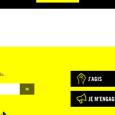
do.
J’AGIS
OK
JE M’ENGAG