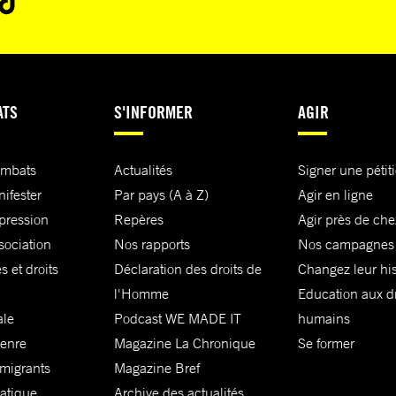
ATS
S'INFORMER
AGIR
ombats
Actualités
Signer une pétit
nifester
Par pays (A à Z)
Agir en ligne
xpression
Repères
Agir près de che
sociation
Nos rapports
Nos campagnes
s et droits
Déclaration des droits de
Changez leur his
l'Homme
Education aux dr
ale
Podcast WE MADE IT
humains
genre
Magazine La Chronique
Se former
 migrants
Magazine Bref
matique
Archive des actualités