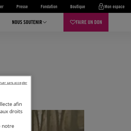
er
Presse
Fondation
Boutique
Mon espace
NOUS SOUTENIR
FAIRE UN DON
nuer sans accepter
llecte afin
 aux droits
e notre