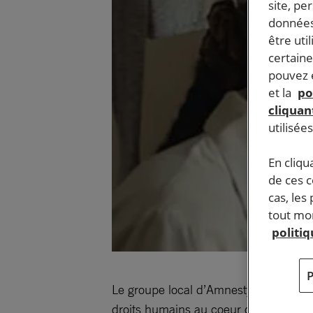
site, pe
données
être uti
certaine
pouvez e
et la
po
cliquant
utilisée
En cliqu
de ces 
cas, les
tout mom
politi
Le groupe local d’Amnesty Internation
droits humains au coeur du film amen