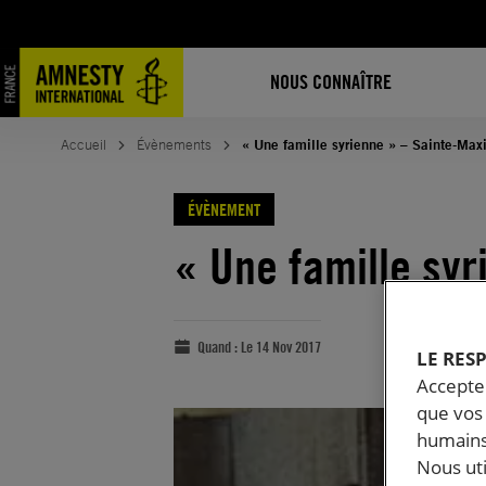
NOUS CONNAÎTRE
Accueil
Évènements
« Une famille syrienne » – Sainte-Ma
ÉVÈNEMENT
« Une famille sy
Quand :
Le 14 Nov 2017
LE RES
Accepter
que vos 
humains
Nous ut