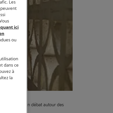
afic. Les
s peuvent
ssi
 Vous
iquant ici
 en
endues ou
tilisation
et dans ce
pouvez à
ltez la
nne
» suivie d’un débat autour des