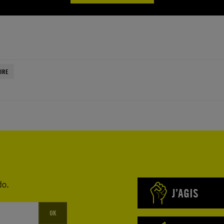
IRE
do.
J’AGIS
OK