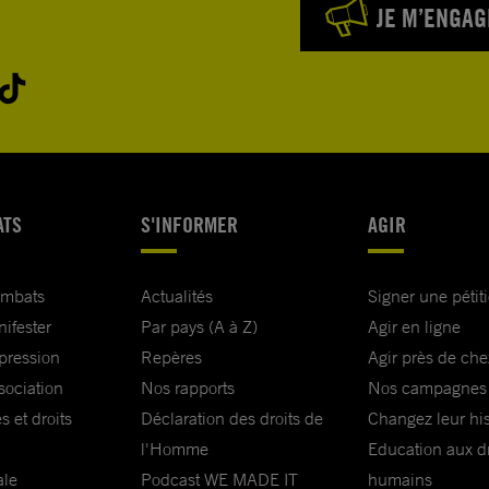
JE M’ENGAG
ATS
S'INFORMER
AGIR
ombats
Actualités
Signer une pétit
nifester
Par pays (A à Z)
Agir en ligne
xpression
Repères
Agir près de che
sociation
Nos rapports
Nos campagnes
s et droits
Déclaration des droits de
Changez leur his
l'Homme
Education aux dr
ale
Podcast WE MADE IT
humains