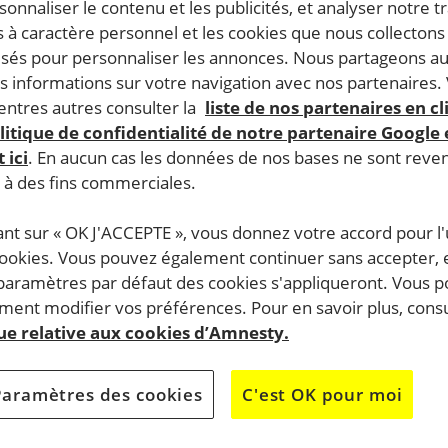
rsonnaliser le contenu et les publicités, et analyser notre tr
 à caractère personnel et les cookies que nous collecton
lisés pour personnaliser les annonces. Nous partageons au
s informations sur votre navigation avec nos partenaires.
ntres autres consulter la
liste de nos partenaires en cl
litique de confidentialité de notre partenaire Google
 ici
. En aucun cas les données de nos bases ne sont rev
s à des fins commerciales.
ant sur « OK J'ACCEPTE », vous donnez votre accord pour l'u
cookies. Vous pouvez également continuer sans accepter, 
 paramètres par défaut des cookies s'appliqueront. Vous 
ent modifier vos préférences. Pour en savoir plus, consu
que relative aux cookies d’Amnesty.
Paramètres des cookies
C'est OK pour moi
al vous invite à une projection du Film «
Une famille Syrie
ant à l’introduction de la campagne I Welcome