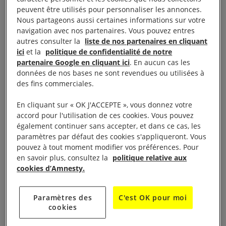
Le groupe Paris 14 d’Amnesty International organise
peuvent être utilisés pour personnaliser les annonces.
le jeudi 11 janvier à 20h15 au Chaplin Denfert
Nous partageons aussi certaines informations sur votre
(Denfert-Rochereau) la projection du film «
Une
navigation avec nos partenaires. Vous pouvez entres
autres consulter la
liste de nos partenaires en cliquant
famille syrienne
» suivie d’un débat
ici
et la
politique de confidentialité de notre
partenaire Google en cliquant ici
. En aucun cas les
Marie-Hélène Mathonnière de la coordination Syrie
données de nos bases ne sont revendues ou utilisées à
des fins commerciales.
d’Amnesty France animera le débat.
En cliquant sur « OK J'ACCEPTE », vous donnez votre
« Dans la Syrie en guerre, d’innombrables familles
accord pour l'utilisation de ces cookies. Vous pouvez
sont restées piégées par les bombardements. Parmi
également continuer sans accepter, et dans ce cas, les
paramètres par défaut des cookies s'appliqueront. Vous
elles, une mère et ses enfants tiennent bon, cachés
pouvez à tout moment modifier vos préférences. Pour
dans leur appartement. Courageusement, ils
en savoir plus, consultez la
politique relative aux
s’organisent au jour le jour pour continuer à vivre
cookies d’Amnesty.
malgré les pénuries et le danger, et par solidarité,
recueillent un couple de voisins et son nouveau-né.
Paramètres des
C'est OK pour moi
cookies
Tiraillés entre fuir et rester, ils font chaque jour face
en gardant espoir. »