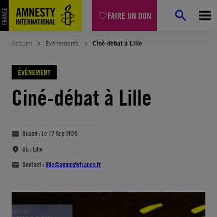
FAIRE UN DON
Accueil
Évènements
Ciné-débat à Lille
ÉVÈNEMENT
Ciné-débat à Lille
Quand :
Le 17 Sep 2025
Où :
Lille
Contact :
lille@amnestyfrance.fr