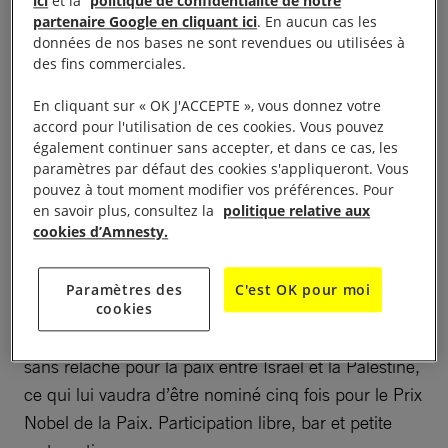
ici
et la
politique de confidentialité de notre
présence d’Anne Savinel-Barras
partenaire Google en cliquant ici
. En aucun cas les
données de nos bases ne sont revendues ou utilisées à
des fins commerciales.
19 h – 22 h 30
En cliquant sur « OK J'ACCEPTE », vous donnez votre
Cinéma l’Univers,
accord pour l'utilisation de ces cookies. Vous pouvez
également continuer sans accepter, et dans ce cas, les
paramètres par défaut des cookies s'appliqueront. Vous
« Un médecin pour la paix » est un film
pouvez à tout moment modifier vos préférences. Pour
documentaire de Tal Barda sur Izzeldin Abuelaish,
en savoir plus, consultez la
politique relative aux
premier médecin palestinien à travailler dans un
cookies d’Amnesty.
hôpital israélien, qui voit sa maison bombardée en
2009, tuant trois de ses filles et une nièce. Malgré
Paramètres des
C'est OK pour moi
cookies
cette tragédie, il trouve la force de parler d’espoir et
de réconciliation. Exilé depuis au Canada, il milite
sans relâche pour la paix entre Israël et la Palestine,
ce qui lui vaudra d’être nominé cinq fois pour le Prix
Nobel de la Paix. Participation libre, bar et petite