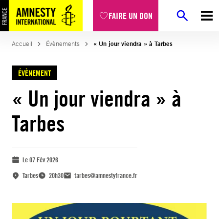
FAIRE UN DON
Accueil
Évènements
« Un jour viendra » à Tarbes
ÉVÈNEMENT
« Un jour viendra » à
Tarbes
Le 07 Fév 2026
Tarbes
20h30
tarbes@amnestyfrance.fr