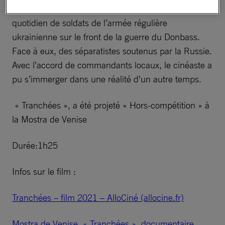
Pendant 3 mois, le réalisateur nantais a partagé le
quotidien de soldats de l’armée régulière
ukrainienne sur le front de la guerre du Donbass.
Face à eux, des séparatistes soutenus par la Russie.
Avec l’accord de commandants locaux, le cinéaste a
pu s’immerger dans une réalité d’un autre temps.
« Tranchées », a été projeté « Hors-compétition » à
la Mostra de Venise
Durée:1h25
Infos sur le film :
Tranchées – film 2021 – AlloCiné (allocine.fr)
Mostra de Venise. « Tranchées », documentaire