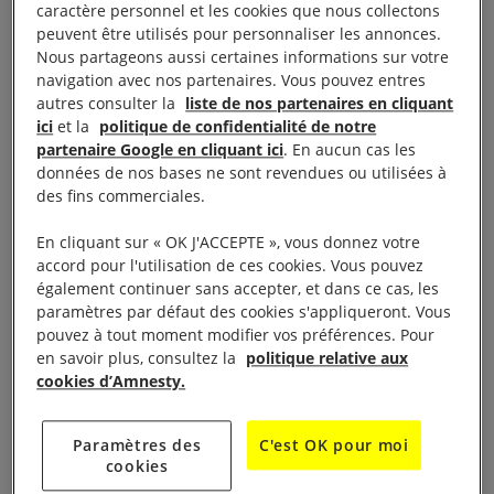
Le groupe de Poitiers d’AMNESTY INTERNATIONAL
caractère personnel et les cookies que nous collectons
peuvent être utilisés pour personnaliser les annonces.
apporte son soutien au ilm documentaire
Nous partageons aussi certaines informations sur votre
de Loup BUREAU projeté le jeudi
« TRANCHEES »
navigation avec nos partenaires. Vous pouvez entres
12 MAI à 20 H 30 AU TAP CASTILLE
en visio avec le
autres consulter la
liste de nos partenaires en cliquant
ici
et la
politique de confidentialité de notre
réalisateur,
partenaire Google en cliquant ici
. En aucun cas les
données de nos bases ne sont revendues ou utilisées à
et en présence de l’association »
des fins commerciales.
libre.ukraine86@gmail.com
En cliquant sur « OK J'ACCEPTE », vous donnez votre
accord pour l'utilisation de ces cookies. Vous pouvez
Synopsis:
également continuer sans accepter, et dans ce cas, les
paramètres par défaut des cookies s'appliqueront. Vous
Des soldats terrés et entassés dans des bunkers
pouvez à tout moment modifier vos préférences. Pour
en savoir plus, consultez la
politique relative aux
étroits. La promiscuité, l’humidité, et le froid qui
cookies d’Amnesty.
pique… Cette atmosphère – qui n’est pas sans
rappeler la Première Guerre mondiale – est celle du
Paramètres des
C'est OK pour moi
documentaire « Tranchées », signé Loup Bureau.
cookies