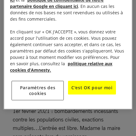
ici
et la
politique de confidentialité de notre
partenaire Google en cliquant ici
. En aucun cas les
Trajectoires birmanes, L’Art en résistance
données de nos bases ne sont revendues ou utilisées à
des fins commerciales.
Du lundi au vendredi de 9 h à 17 h, le samedi de 9
En cliquant sur « OK J'ACCEPTE », vous donnez votre
h à 12 h 30, le vernissage aura lieu le 1er octobre à
accord pour l'utilisation de ces cookies. Vous pouvez
16 h à la Mairie du 5ème arrondissement, place du
également continuer sans accepter, et dans ce cas, les
paramètres par défaut des cookies s'appliqueront. Vous
Panthéon 75005 Paris
pouvez à tout moment modifier vos préférences. Pour
en savoir plus, consultez la
politique relative aux
Six artistes birmans réfugiés en France reconnus
cookies d’Amnesty.
internationalement exposent une quinzaine de
tableaux dans le hall d’honneur de la mairie. C’est
Paramètres des
C'est OK pour moi
l’occasion de rappeler la situation catastrophique
cookies
en Birmanie depuis le coup d’État de la junte le
1er février 2021 : bombardements incessants
contre les populations civiles, exactions
multiples…L’entrée est libre. Madame la maire