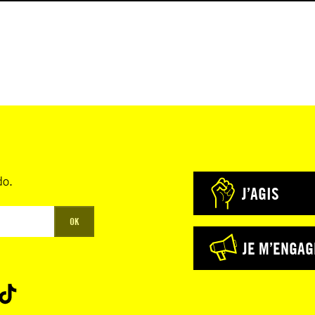
do.
J’AGIS
OK
JE M’ENGAG