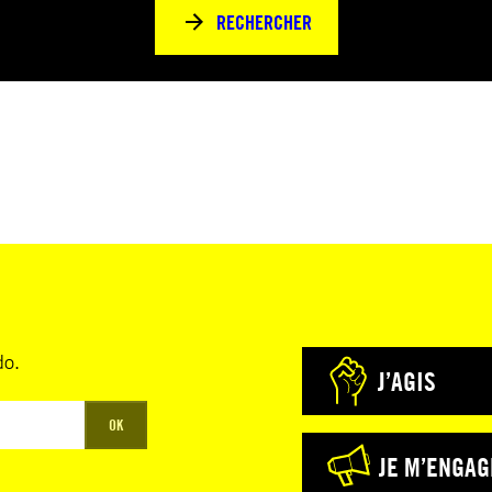
RECHERCHER
do.
J’AGIS
OK
JE M’ENGAG