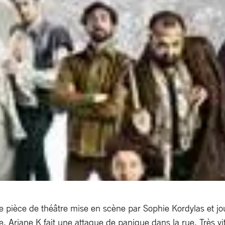
iane pièce de théâtre mise en scène par Sophie Kordylas et jou
 Ariane K fait une attaque de panique dans la rue. Très vit