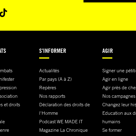
ATS
S'INFORMER
AGIR
ombats
Actualités
Signer une pétit
nifester
Par pays (A à Z)
Agir en ligne
xpression
Repères
Agir près de che
sociation
Nos rapports
Nos campagnes
s et droits
Déclaration des droits de
Changez leur his
l'Homme
Education aux dr
ale
Podcast WE MADE IT
humains
genre
Magazine La Chronique
Se former