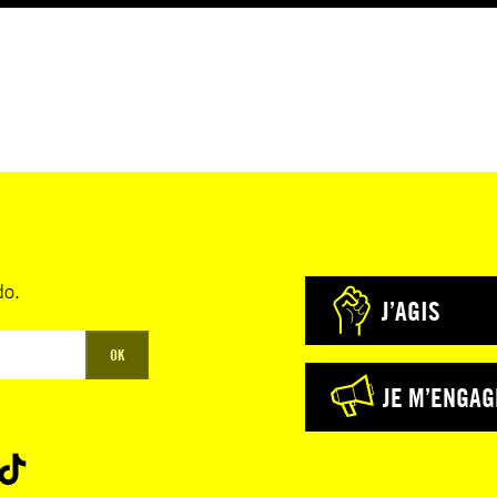
do.
J’AGIS
OK
JE M’ENGAG