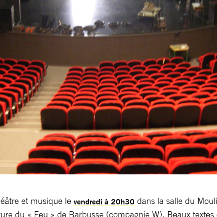
éâtre et musique le
dans la salle du Mouli
vendredi à 20h30
ture du « Feu » de Barbusse (compagnie W). Beaux textes 