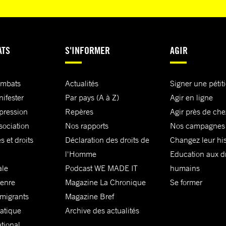
ATS
S'INFORMER
AGIR
ombats
Actualités
Signer une pétit
nifester
Par pays (A à Z)
Agir en ligne
xpression
Repères
Agir près de che
sociation
Nos rapports
Nos campagnes
s et droits
Déclaration des droits de
Changez leur his
l'Homme
Education aux dr
ale
Podcast WE MADE IT
humains
genre
Magazine La Chronique
Se former
 migrants
Magazine Bref
matique
Archive des actualités
ational