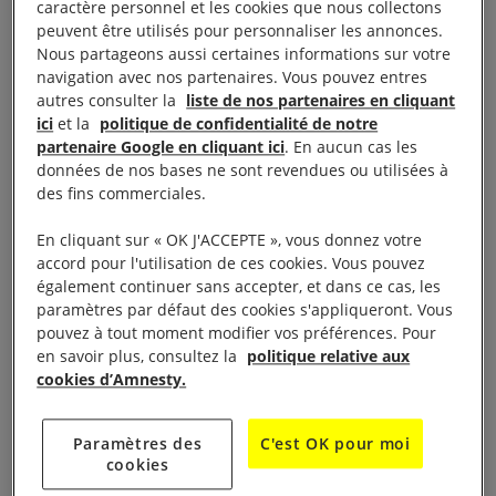
la représentation de la pièce de théâtre de Suzanne
caractère personnel et les cookies que nous collectons
Lebeau,
Le bruit des os qui craquent
mise en scène
peuvent être utilisés pour personnaliser les annonces.
Nous partageons aussi certaines informations sur votre
de Nathalie Baussang, donnée par la « Compagnie
navigation avec nos partenaires. Vous pouvez entres
du Mouton Carré »
à la salle
le 28 mars à 20 h 30
autres consulter la
liste de nos partenaires en cliquant
polyvalente de Mayenne, rue Volney, téléphone : 02
ici
et la
politique de confidentialité de notre
partenaire Google en cliquant ici
. En aucun cas les
43 00 35 71.
données de nos bases ne sont revendues ou utilisées à
des fins commerciales.
Il interviendra ensuite lors d’une soirée-débat, avec
En cliquant sur « OK J'ACCEPTE », vous donnez votre
sous réserve une personne de l’association Primo
accord pour l'utilisation de ces cookies. Vous pouvez
Lévi, le jeudi
au Théâtre
30 mars à 20
h 30
également continuer sans accepter, et dans ce cas, les
municipal, place Juhel . En introduction à ce débat
paramètres par défaut des cookies s'appliqueront. Vous
pouvez à tout moment modifier vos préférences. Pour
un documentaire
Kadogos petits soldats de la paix.
en savoir plus, consultez la
politique relative aux
cookies d’Amnesty.
Paramètres des
C'est OK pour moi
cookies