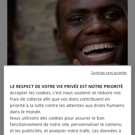
Continuer sans accepter
LE RESPECT DE VOTRE VIE PRIVÉE EST NOTRE PRIORITÉ
Accepter les cookies, c'est nous soutenir et réduire nos
frais de collecte afin que vos dons contribuent en
priorité à la lutte contre les atteintes aux droits humains
dans le monde.
Nous utilisons des cookies pour assurer le bon
fonctionnement de notre site, personnaliser le contenu
Le groupe local d’Amnesty International vous invite à
et les publicités, et analyser notre trafic. Les données à