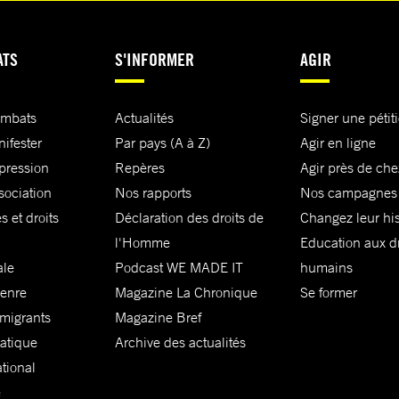
ATS
S'INFORMER
AGIR
ombats
Actualités
Signer une pétit
nifester
Par pays (A à Z)
Agir en ligne
xpression
Repères
Agir près de che
sociation
Nos rapports
Nos campagnes
s et droits
Déclaration des droits de
Changez leur his
l'Homme
Education aux dr
ale
Podcast WE MADE IT
humains
genre
Magazine La Chronique
Se former
 migrants
Magazine Bref
matique
Archive des actualités
ational
e