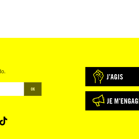
do.
J’AGIS
OK
JE M’ENGAG