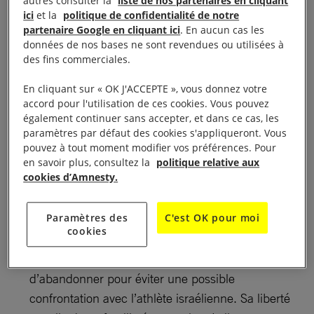
autres consulter la
liste de nos partenaires en cliquant
ici
et la
politique de confidentialité de notre
Projection du film Tatami à 17h30 au Cinéma Le
partenaire Google en cliquant ici
. En aucun cas les
Bretagne
données de nos bases ne sont revendues ou utilisées à
des fins commerciales.
Dans le cadre des évènements autour du 10
En cliquant sur « OK J'ACCEPTE », vous donnez votre
décembre le groupe Amnesty International Les
accord pour l'utilisation de ces cookies. Vous pouvez
également continuer sans accepter, et dans ce cas, les
Abers et le cinéma Le Bretagne projette le film
paramètres par défaut des cookies s'appliqueront. Vous
iranien « Tatami » de Zar Amir Ebrahimi, Guy
pouvez à tout moment modifier vos préférences. Pour
Nattiv La judokate iranienne Leila se rend aux
en savoir plus, consultez la
politique relative aux
cookies d’Amnesty.
Championnats du monde de judo avec son
entraîneuse Maryam. Elle a l’intention de ramener
Paramètres des
C'est OK pour moi
sa première médaille d’or à l’Iran. Mais au cours
cookies
de la compétition, elle reçoit un ultimatum de la
République islamique lui ordonnant
d’abandonner pour éviter une possible
confrontation avec l’athlète israélienne. Sa liberté