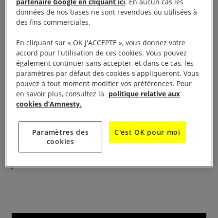
partenaire Google en cliquant ici
. En aucun cas les
données de nos bases ne sont revendues ou utilisées à
des fins commerciales.
En cliquant sur « OK J'ACCEPTE », vous donnez votre
accord pour l'utilisation de ces cookies. Vous pouvez
15H à 18H
également continuer sans accepter, et dans ce cas, les
paramètres par défaut des cookies s'appliqueront. Vous
En appui à la campagne AIF « Des visas pour la
pouvez à tout moment modifier vos préférences. Pour
en savoir plus, consultez la
politique relative aux
liberté des femmes Afghanes persécutées » et au
cookies d’Amnesty.
rapport « La guerre des Talibans contre les
femmes », les groupes de la région Île de France
Paramètres des
C'est OK pour moi
Sud Ouest organisent une table ronde sur la
cookies
situation des femmes en Afghanistan le samedi 20
janvier 2024 à Versailles.