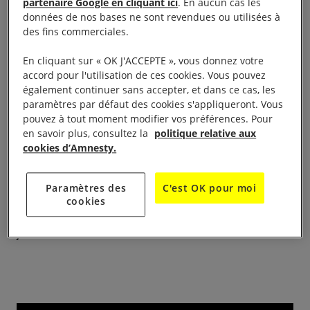
partenaire Google en cliquant ici
. En aucun cas les
données de nos bases ne sont revendues ou utilisées à
des fins commerciales.
En cliquant sur « OK J'ACCEPTE », vous donnez votre
accord pour l'utilisation de ces cookies. Vous pouvez
15H à 18H
également continuer sans accepter, et dans ce cas, les
paramètres par défaut des cookies s'appliqueront. Vous
En appui à la campagne AIF « Des visas pour la
pouvez à tout moment modifier vos préférences. Pour
en savoir plus, consultez la
politique relative aux
liberté des femmes Afghanes persécutées » et au
cookies d’Amnesty.
rapport « La guerre des Talibans contre les
femmes », les groupes de la région Île de France
Paramètres des
C'est OK pour moi
Sud Ouest organisent une table ronde sur la
cookies
situation des femmes en Afghanistan le samedi 20
janvier 2024 à Versailles.