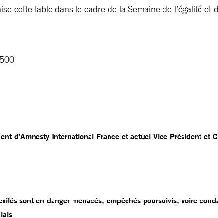
ise cette table dans le cadre de la Semaine de l’égalité et
 500
dent d’Amnesty International France et actuel Vice Président et 
 exilés sont en danger menacés, empêchés poursuivis, voire con
lais