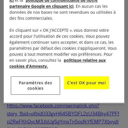
ici
et la
politique de confidentialité de notre
partenaire Google en cliquant ici
. En aucun cas les
Table-ronde droits des femmes de 16h15 à 18h15 à
données de nos bases ne sont revendues ou utilisées à
Le Lézard,
des fins commerciales.
En cliquant sur « OK J'ACCEPTE », vous donnez votre
En présence d’autres associations féministes,
accord pour l'utilisation de ces cookies. Vous pouvez
Amnesty International présentera la campagne
également continuer sans accepter, et dans ce cas, les
paramètres par défaut des cookies s'appliqueront. Vous
Femmes, soulignant les obstacles rencontrés par les
pouvez à tout moment modifier vos préférences. Pour
femmes marginalisées victimes de violences
en savoir plus, consultez la
politique relative aux
sexuelles et sexistes pour accéder à la justice en
cookies d’Amnesty.
France : refus de plainte, menaces d’expulsion,
attitudes discriminatoires des institutions. Pour agir,
Paramètres des
C'est OK pour moi
cookies
Amnesty propose d’envoyer un courrier au Premier
Ministre. Rejoignez-nous pour soutenir cette cause.
https://www.facebook.com/permalink.php?
story_fbid=pfbid033gvH645BYDFL2zU34Bky47PFf
p2ReFKhQycM3JbUgSgYmxTn5psfkYfEMP7Xbvydl