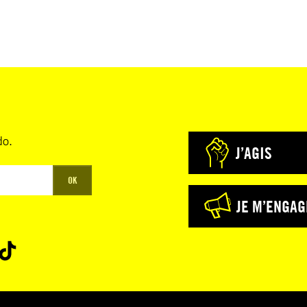
do.
J’AGIS
OK
JE M’ENGAG