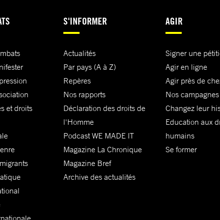
ATS
S'INFORMER
AGIR
ombats
Actualités
Signer une pétit
nifester
Par pays (A à Z)
Agir en ligne
xpression
Repères
Agir près de che
sociation
Nos rapports
Nos campagnes
s et droits
Déclaration des droits de
Changez leur his
l'Homme
Education aux dr
ale
Podcast WE MADE IT
humains
genre
Magazine La Chronique
Se former
 migrants
Magazine Bref
matique
Archive des actualités
ational
e
rnationale