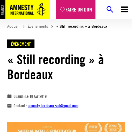
FAIRE UN DON
Accueil
Évènements
« Still recording » à Bordeaux
ÉVÈNEMENT
« Still recording » à
Bordeaux
Quand :
Le 16 Avr 2019
Contact :
amnesty.bordeaux.sud@gmail.com