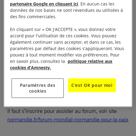
partenaire Google en cliquant ici
. En aucun cas les
données de nos bases ne sont revendues ou utilisées à
Participation au Forum Mondial Normandie pour la
des fins commerciales.
Paix Stand d’information de 10 h – 18 h Abbaye aux
Dames – 14000 Caen
En cliquant sur « OK J'ACCEPTE », vous donnez votre
accord pour l'utilisation de ces cookies. Vous pouvez
également continuer sans accepter, et dans ce cas, les
Les groupes de la région tiennent un stand au
paramètres par défaut des cookies s'appliqueront. Vous
Village pour la Paix, dans le cadre du forum
pouvez à tout moment modifier vos préférences. Pour
international pour la Paix organisé par le Conseil
en savoir plus, consultez la
politique relative aux
cookies d’Amnesty.
Régional de Normandie. Nous y exposerons les
documents concernant notre action et
Paramètres des
C'est OK pour moi
rencontrerons les lycéens lors des visites des
cookies
classes.
Il faut s’inscrire pour assister au forum, voir site
normandie.fr/forum-mondial-normandie-pour-la-paix