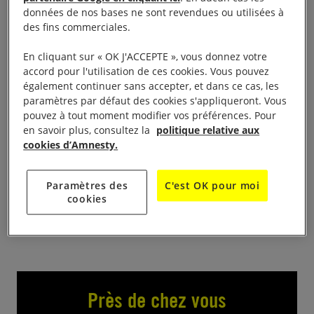
données de nos bases ne sont revendues ou utilisées à
Stand d’info sur la surveillance algorithmique
des fins commerciales.
Parcours Flamme Olympique de 10h – 18h,
En cliquant sur « OK J'ACCEPTE », vous donnez votre
Placette Munich, Quai Louis XVIII à Bordeaux (entre
accord pour l'utilisation de ces cookies. Vous pouvez
Quinconces et Miroir d’eau)
également continuer sans accepter, et dans ce cas, les
paramètres par défaut des cookies s'appliqueront. Vous
pouvez à tout moment modifier vos préférences. Pour
Un camion/stand aux couleurs d’Amnesty sera
en savoir plus, consultez la
politique relative aux
présent pour fournir des informations et expliquer
cookies d’Amnesty.
les risques que représente la Vidéosurveillance
Algorithmique, dispositif inquiétant rendu possible
Paramètres des
C'est OK pour moi
par la loi JO 2024.
cookies
Près de chez vous